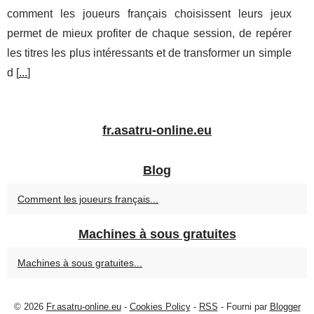
comment les joueurs français choisissent leurs jeux
permet de mieux profiter de chaque session, de repérer
les titres les plus intéressants et de transformer un simple
d [
...
]
fr.asatru-online.eu
Blog
Comment les joueurs français...
Machines à sous gratuites
Machines à sous gratuites...
© 2026
Fr.asatru-online.eu
-
Cookies Policy
-
RSS
- Fourni par
Blogger