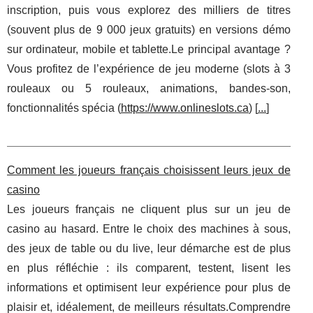
inscription, puis vous explorez des milliers de titres
(souvent plus de 9 000 jeux gratuits) en versions démo
sur ordinateur, mobile et tablette.Le principal avantage ?
Vous profitez de l’expérience de jeu moderne (slots à 3
rouleaux ou 5 rouleaux, animations, bandes-son,
fonctionnalités spécia (
https://www.onlineslots.ca
) [
...
]
Comment les joueurs français choisissent leurs jeux de
casino
Les joueurs français ne cliquent plus sur un jeu de
casino au hasard. Entre le choix des machines à sous,
des jeux de table ou du live, leur démarche est de plus
en plus réfléchie : ils comparent, testent, lisent les
informations et optimisent leur expérience pour plus de
plaisir et, idéalement, de meilleurs résultats.Comprendre